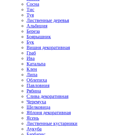
Сосна
Тис
Туя
Лиственные деревья
Альбиция
Береза
Боярышник
Бук
Вишня декоративная
Граб
Ива
Катальпа
Клен
Липа
Облепиха
Павловния
Рябина
Слива декоративная
Черемуха
Шелковица
Яблоня декоративная
Ясень
Лиственные кустарники
Аукуба
Барбарис