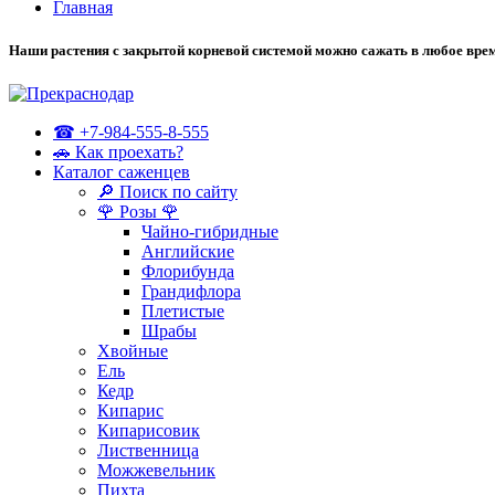
Главная
Наши растения с закрытой корневой системой можно сажать в любое врем
☎ +7-984-555-8-555
🚗 Как проехать?
Каталог саженцев
🔎 Поиск по сайту
🌹 Розы 🌹
Чайно-гибридные
Английские
Флорибунда
Грандифлора
Плетистые
Шрабы
Хвойные
Ель
Кедр
Кипарис
Кипарисовик
Лиственница
Можжевельник
Пихта