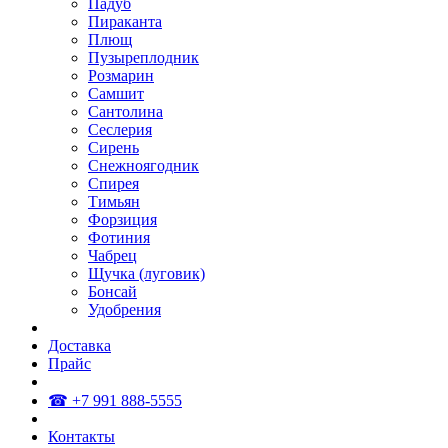
Падуб
Пираканта
Плющ
Пузыреплодник
Розмарин
Самшит
Сантолина
Сеслерия
Сирень
Снежноягодник
Спирея
Тимьян
Форзиция
Фотиния
Чабрец
Щучка (луговик)
Бонсай
Удобрения
Доставка
Прайс
☎ +7 991 888-5555
Контакты