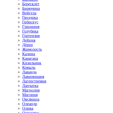
Бересклет
Бирючина
Вейгела
Гвоздика
Гибискус
Глициния
Голубика
Гортензия
Дейция
Дёрен
Жимолость
Калина
Карагана
Кизильник
Ковыль
Лаванда
Лавровишня
Лагерстремия
Лапчатка
Магнолия
Магония
Овсяница
Олеандр
Олива
Османтус