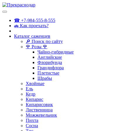
☎ +7-984-555-8-555
🚗 Как проехать?
Каталог саженцев
🔎 Поиск по сайту
🌹 Розы 🌹
Чайно-гибридные
Английские
Флорибунда
Грандифлора
Плетистые
Шрабы
Хвойные
Ель
Кедр
Кипарис
Кипарисовик
Лиственница
Можжевельник
Пихта
Сосна
Тис