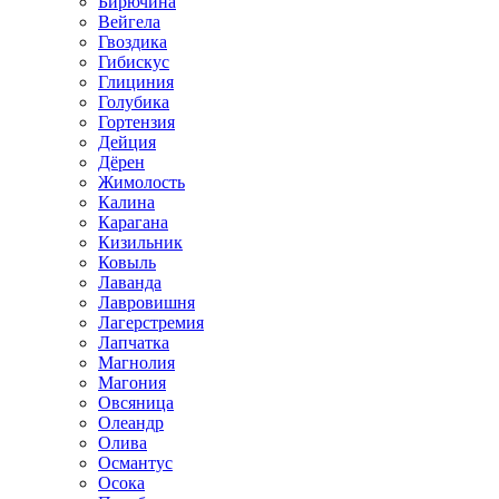
Бирючина
Вейгела
Гвоздика
Гибискус
Глициния
Голубика
Гортензия
Дейция
Дёрен
Жимолость
Калина
Карагана
Кизильник
Ковыль
Лаванда
Лавровишня
Лагерстремия
Лапчатка
Магнолия
Магония
Овсяница
Олеандр
Олива
Османтус
Осока