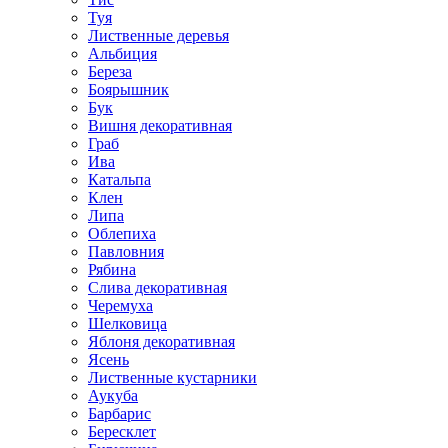
Туя
Лиственные деревья
Альбиция
Береза
Боярышник
Бук
Вишня декоративная
Граб
Ива
Катальпа
Клен
Липа
Облепиха
Павловния
Рябина
Слива декоративная
Черемуха
Шелковица
Яблоня декоративная
Ясень
Лиственные кустарники
Аукуба
Барбарис
Бересклет