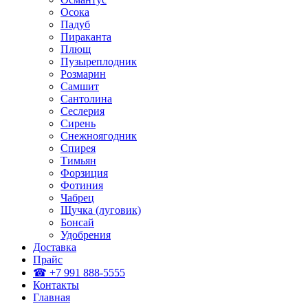
Осока
Падуб
Пираканта
Плющ
Пузыреплодник
Розмарин
Самшит
Сантолина
Сеслерия
Сирень
Снежноягодник
Спирея
Тимьян
Форзиция
Фотиния
Чабрец
Щучка (луговик)
Бонсай
Удобрения
Доставка
Прайс
☎ +7 991 888-5555
Контакты
Главная