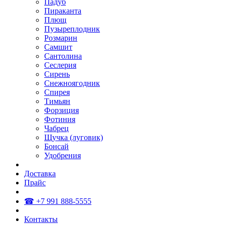
Падуб
Пираканта
Плющ
Пузыреплодник
Розмарин
Самшит
Сантолина
Сеслерия
Сирень
Снежноягодник
Спирея
Тимьян
Форзиция
Фотиния
Чабрец
Щучка (луговик)
Бонсай
Удобрения
Доставка
Прайс
☎ +7 991 888-5555
Контакты