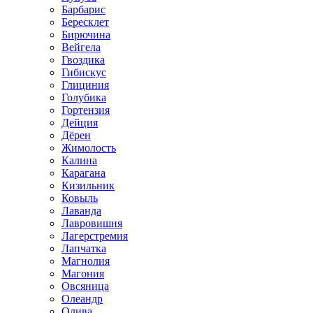
Барбарис
Бересклет
Бирючина
Вейгела
Гвоздика
Гибискус
Глициния
Голубика
Гортензия
Дейция
Дёрен
Жимолость
Калина
Карагана
Кизильник
Ковыль
Лаванда
Лавровишня
Лагерстремия
Лапчатка
Магнолия
Магония
Овсяница
Олеандр
Олива