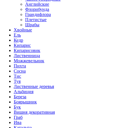
Английские
Флорибунда
Грандифлора
Плетистые
Шрабы
Хвойные
Ель
Кедр
Кипарис
Кипарисовик
Лиственница
Можжевельник
Пихта
Сосна
Тис
Туя
Лиственные деревья
Альбиция
Береза
Боярышник
Бук
Вишня декоративная
Граб
Ива
Катальпа