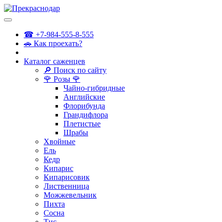
☎ +7-984-555-8-555
🚗 Как проехать?
Каталог саженцев
🔎 Поиск по сайту
🌹 Розы 🌹
Чайно-гибридные
Английские
Флорибунда
Грандифлора
Плетистые
Шрабы
Хвойные
Ель
Кедр
Кипарис
Кипарисовик
Лиственница
Можжевельник
Пихта
Сосна
Тис