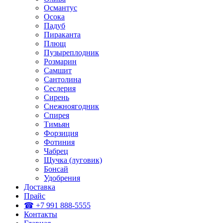
Османтус
Осока
Падуб
Пираканта
Плющ
Пузыреплодник
Розмарин
Самшит
Сантолина
Сеслерия
Сирень
Снежноягодник
Спирея
Тимьян
Форзиция
Фотиния
Чабрец
Щучка (луговик)
Бонсай
Удобрения
Доставка
Прайс
☎ +7 991 888-5555
Контакты