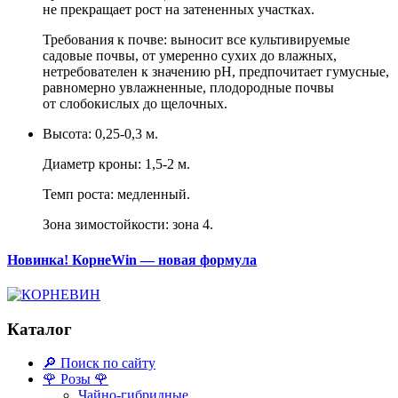
не прекращает рост на затененных участках.
Требования к почве:
выносит все культивируемые
садовые почвы, от умеренно сухих до влажных,
нетребователен к значению pH, предпочитает гумусные,
равномерно увлажненные, плодородные почвы
от слобокислых до щелочных.
Высота:
0,25-0,3 м.
Диаметр кроны:
1,5-2 м.
Темп роста:
медленный.
Зона зимостойкости:
зона 4.
Новинка! КорнеWin — новая формула
Каталог
🔎 Поиск по сайту
🌹 Розы 🌹
Чайно-гибридные