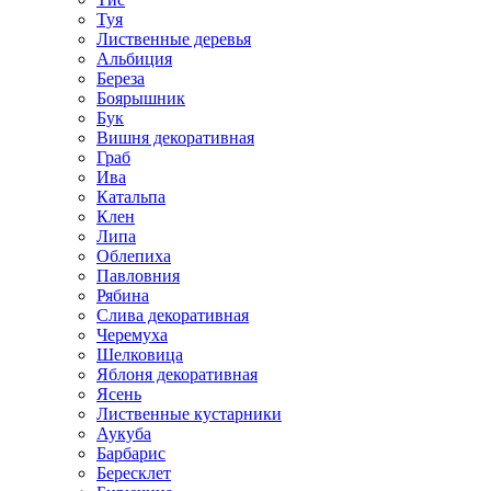
Туя
Лиственные деревья
Альбиция
Береза
Боярышник
Бук
Вишня декоративная
Граб
Ива
Катальпа
Клен
Липа
Облепиха
Павловния
Рябина
Слива декоративная
Черемуха
Шелковица
Яблоня декоративная
Ясень
Лиственные кустарники
Аукуба
Барбарис
Бересклет