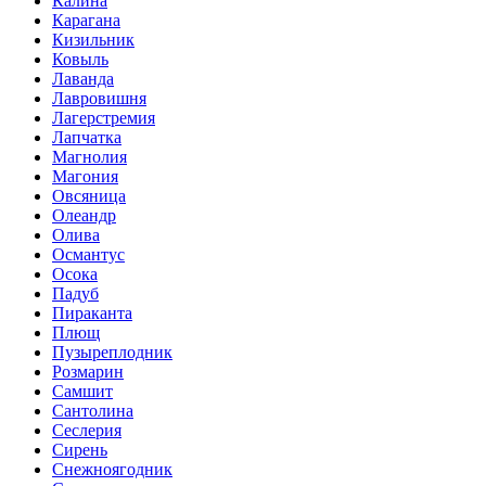
Калина
Карагана
Кизильник
Ковыль
Лаванда
Лавровишня
Лагерстремия
Лапчатка
Магнолия
Магония
Овсяница
Олеандр
Олива
Османтус
Осока
Падуб
Пираканта
Плющ
Пузыреплодник
Розмарин
Самшит
Сантолина
Сеслерия
Сирень
Снежноягодник