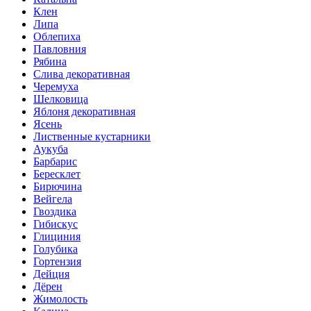
Клен
Липа
Облепиха
Павловния
Рябина
Слива декоративная
Черемуха
Шелковица
Яблоня декоративная
Ясень
Лиственные кустарники
Аукуба
Барбарис
Бересклет
Бирючина
Вейгела
Гвоздика
Гибискус
Глициния
Голубика
Гортензия
Дейция
Дёрен
Жимолость