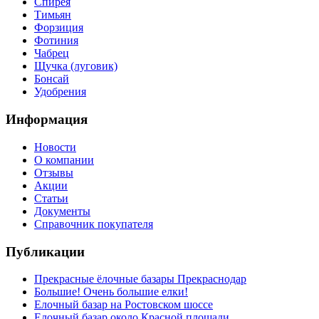
Спирея
Тимьян
Форзиция
Фотиния
Чабрец
Щучка (луговик)
Бонсай
Удобрения
Информация
Новости
О компании
Отзывы
Акции
Статьи
Документы
Справочник покупателя
Публикации
Прекрасные ёлочные базары Прекраснодар
Большие! Очень большие елки!
Елочный базар на Ростовском шоссе
Елочный базар около Красной площади