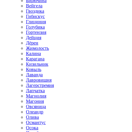
Бирючина
Вейгела
Гвоздика
Гибискус
Глициния
Голубика
Гортензия
Дейция
Дёрен
Жимолость
Калина
Карагана
Кизильник
Ковыль
Лаванда
Лавровишня
Лагерстремия
Лапчатка
Магнолия
Магония
Овсяница
Олеандр
Олива
Османтус
Осока