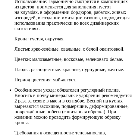
Использование:
гармонично смотрится в композициях
из цветов, применяется для заполнения пустот
на клумбах, в оформлении бордюров, рабаток, живых
изгородей, в создании имитации газонов, подходит для
использования практически во всех дизайнерских
фитостилях.
Крона:
густая, округлая.
Листья:
ярко-зелёные, овальные, с белой окантовкой.
Цветки:
малозаметные, восковые, зеленовато-белые.
Плоды:
разноцветные: красные, пурпурные, желтые.
Период цветения:
май-август.
Особенности ухода:
обязателен регулярный полив.
Вносить в почву минеральные удобрения рекомендуется
2 раза за сезон: в мае и в сентябре. Весной на кустах
вырезаются засохшие, подмерзшие, деформированные,
повреждённые побеги (санитарная обрезка). При
желании можно проводить формирующую обрезку
кроны.
Требования к освещенности:
теневынослив,