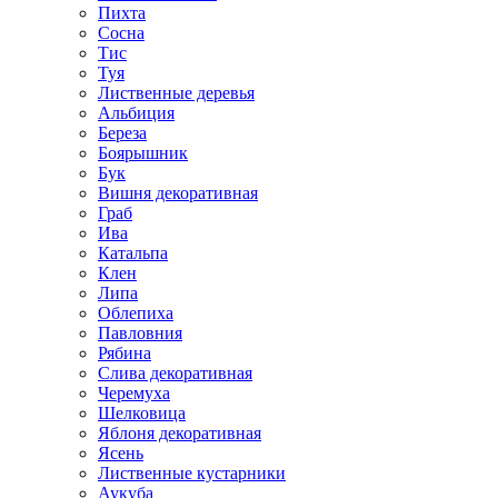
Пихта
Сосна
Тис
Туя
Лиственные деревья
Альбиция
Береза
Боярышник
Бук
Вишня декоративная
Граб
Ива
Катальпа
Клен
Липа
Облепиха
Павловния
Рябина
Слива декоративная
Черемуха
Шелковица
Яблоня декоративная
Ясень
Лиственные кустарники
Аукуба