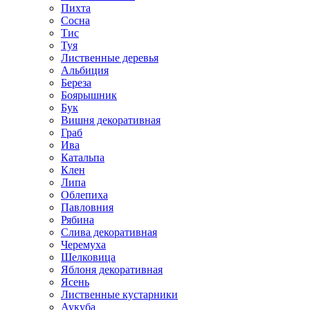
Пихта
Сосна
Тис
Туя
Лиственные деревья
Альбиция
Береза
Боярышник
Бук
Вишня декоративная
Граб
Ива
Катальпа
Клен
Липа
Облепиха
Павловния
Рябина
Слива декоративная
Черемуха
Шелковица
Яблоня декоративная
Ясень
Лиственные кустарники
Аукуба