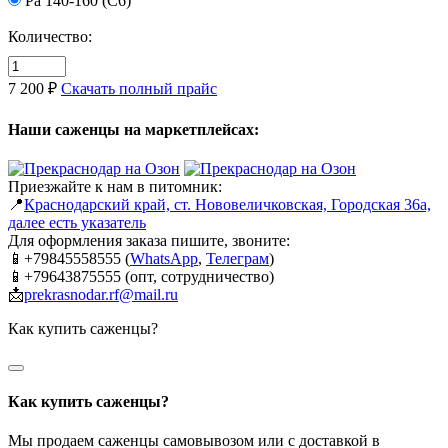
Pa 140-160 (C6)
Количество:
7 200 ₽
Скачать полный прайс
Наши саженцы на маркетплейсах:
Приезжайте к нам в питомник:
📍
Краснодарский край, ст. Нововеличковская, Городская 36а,
далее есть указатель
Для оформления заказа пишите, звоните:
📱+79845558555 (
WhatsApp
,
Телеграм
)
📱+79643875555 (опт, сотрудничество)
📩
prekrasnodar.rf@mail.ru
Как купить саженцы?
Как купить саженцы?
Мы продаем саженцы самовывозом или с доставкой в