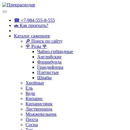
☎ +7-984-555-8-555
🚗 Как проехать?
Каталог саженцев
🔎 Поиск по сайту
🌹 Розы 🌹
Чайно-гибридные
Английские
Флорибунда
Грандифлора
Плетистые
Шрабы
Хвойные
Ель
Кедр
Кипарис
Кипарисовик
Лиственница
Можжевельник
Пихта
Сосна
Тис