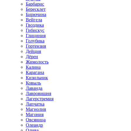
Барбарис
Бересклет
Бирючина
Вейгела
Гвоздика
Гибискус
Глициния
Голубика
Гортензия
Дейция
Дёрен
Жимолость
Калина
Карагана
Кизильник
Ковыль
Лаванда
Лавровишня
Лагерстремия
Лапчатка
Магнолия
Магония
Овсяница
Олеандр
Олива