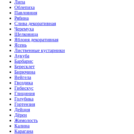
Липа
Облепиха
Павловния
Рябина
Слива декоративная
Черемуха
Шелковица
Яблоня декоративная
Ясень
Лиственные кустарники
Аукуба
Барбарис
Бересклет
Бирючина
Вейгела
Гвоздика
Гибискус
Глициния
Голубика
Гортензия
Дейция
Дёрен
Жимолость
Калина
Карагана