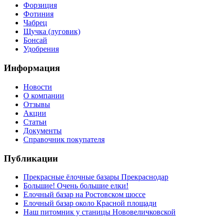
Форзиция
Фотиния
Чабрец
Щучка (луговик)
Бонсай
Удобрения
Информация
Новости
О компании
Отзывы
Акции
Статьи
Документы
Справочник покупателя
Публикации
Прекрасные ёлочные базары Прекраснодар
Большие! Очень большие елки!
Елочный базар на Ростовском шоссе
Елочный базар около Красной площади
Наш питомник у станицы Нововеличковской