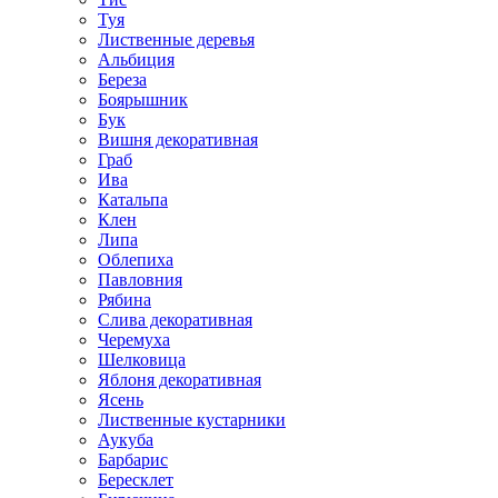
Туя
Лиственные деревья
Альбиция
Береза
Боярышник
Бук
Вишня декоративная
Граб
Ива
Катальпа
Клен
Липа
Облепиха
Павловния
Рябина
Слива декоративная
Черемуха
Шелковица
Яблоня декоративная
Ясень
Лиственные кустарники
Аукуба
Барбарис
Бересклет