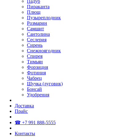
Падуб
Пираканта
Плющ
Пузыреплодник
Розмарин
Самшит
Сантолина
Сеслерия
Сирень
Снежноягодник
Спирея
Тимьян
Форзиция
Фотиния
Чабрец
Щучка (луговик)
Бонсай
Удобрения
Доставка
Прайс
☎ +7 991 888-5555
Контакты