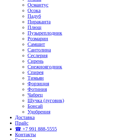
Османтус
Осока
Падуб
Пираканта
Плющ
Пузыреплодник
Розмарин
Самшит
Сантолина
Сеслерия
Сирень
Снежноягодник
Спирея
Тимьян
Форзиция
Фотиния
Чабрец
Щучка (луговик)
Бонсай
Удобрения
Доставка
Прайс
☎ +7 991 888-5555
Контакты