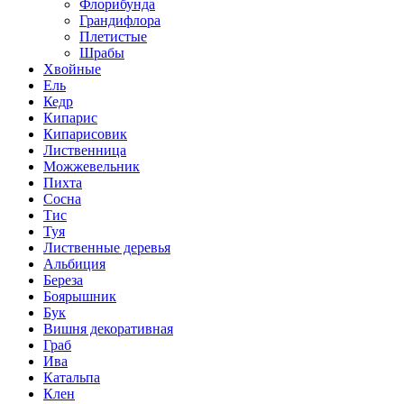
Флорибунда
Грандифлора
Плетистые
Шрабы
Хвойные
Ель
Кедр
Кипарис
Кипарисовик
Лиственница
Можжевельник
Пихта
Сосна
Тис
Туя
Лиственные деревья
Альбиция
Береза
Боярышник
Бук
Вишня декоративная
Граб
Ива
Катальпа
Клен