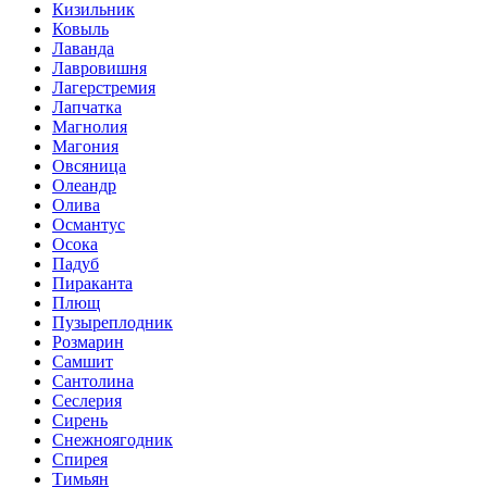
Кизильник
Ковыль
Лаванда
Лавровишня
Лагерстремия
Лапчатка
Магнолия
Магония
Овсяница
Олеандр
Олива
Османтус
Осока
Падуб
Пираканта
Плющ
Пузыреплодник
Розмарин
Самшит
Сантолина
Сеслерия
Сирень
Снежноягодник
Спирея
Тимьян