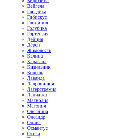
Бирючина
Вейгела
Гвоздика
Гибискус
Глициния
Голубика
Гортензия
Дейция
Дёрен
Жимолость
Калина
Карагана
Кизильник
Ковыль
Лаванда
Лавровишня
Лагерстремия
Лапчатка
Магнолия
Магония
Овсяница
Олеандр
Олива
Османтус
Осока