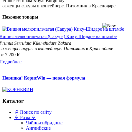
Prunus serrulata Royal Burgundy
саженцы сакуры в контейнере. Питомник в Краснодаре
Похожие товары
Вишня мелкопильчатая (Сакура) Кику-Шидаре на штамбе
Prunus Serrulata Kiku-shidare Zakura
саженцы сакуры в контейнере. Питомник в Краснодаре
от
7 200 ₽
Подробнее
Новинка! КорнеWin — новая формула
Каталог
🔎 Поиск по сайту
🌹 Розы 🌹
Чайно-гибридные
Английские