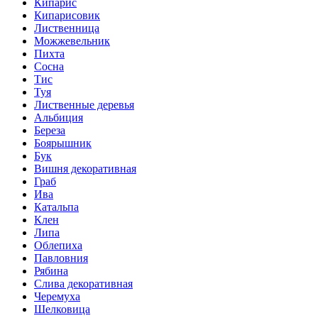
Кипарис
Кипарисовик
Лиственница
Можжевельник
Пихта
Сосна
Тис
Туя
Лиственные деревья
Альбиция
Береза
Боярышник
Бук
Вишня декоративная
Граб
Ива
Катальпа
Клен
Липа
Облепиха
Павловния
Рябина
Слива декоративная
Черемуха
Шелковица