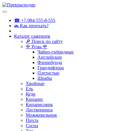
☎ +7-984-555-8-555
🚗 Как проехать?
Каталог саженцев
🔎 Поиск по сайту
🌹 Розы 🌹
Чайно-гибридные
Английские
Флорибунда
Грандифлора
Плетистые
Шрабы
Хвойные
Ель
Кедр
Кипарис
Кипарисовик
Лиственница
Можжевельник
Пихта
Сосна
Тис