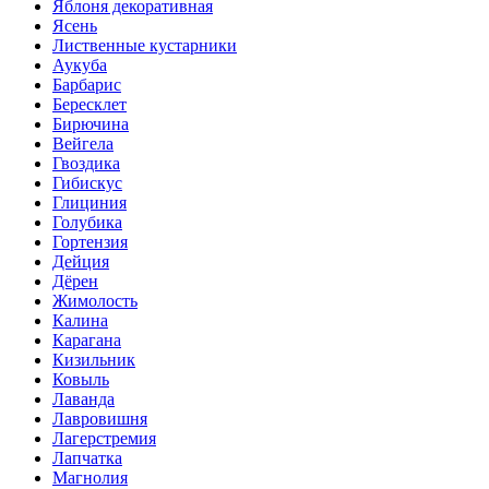
Яблоня декоративная
Ясень
Лиственные кустарники
Аукуба
Барбарис
Бересклет
Бирючина
Вейгела
Гвоздика
Гибискус
Глициния
Голубика
Гортензия
Дейция
Дёрен
Жимолость
Калина
Карагана
Кизильник
Ковыль
Лаванда
Лавровишня
Лагерстремия
Лапчатка
Магнолия