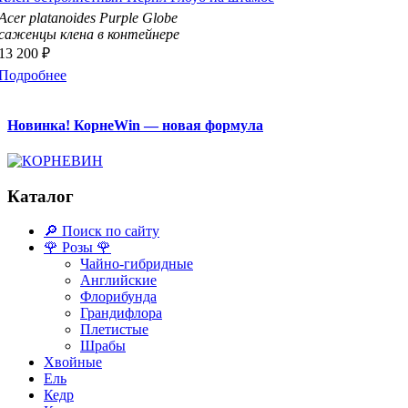
Acer platanoides Purple Globe
саженцы клена в контейнере
13 200 ₽
Подробнее
Новинка! КорнеWin — новая формула
Каталог
🔎 Поиск по сайту
🌹 Розы 🌹
Чайно-гибридные
Английские
Флорибунда
Грандифлора
Плетистые
Шрабы
Хвойные
Ель
Кедр