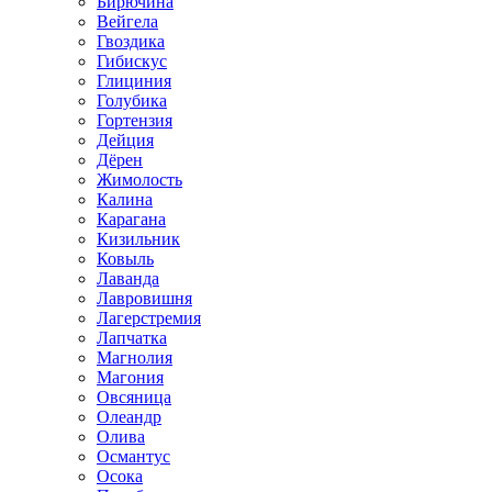
Бирючина
Вейгела
Гвоздика
Гибискус
Глициния
Голубика
Гортензия
Дейция
Дёрен
Жимолость
Калина
Карагана
Кизильник
Ковыль
Лаванда
Лавровишня
Лагерстремия
Лапчатка
Магнолия
Магония
Овсяница
Олеандр
Олива
Османтус
Осока