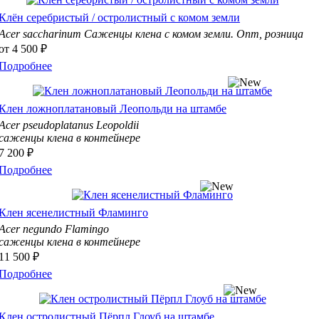
Клён серебристый / остролистный с комом земли
Acer saccharinum
Саженцы клена с комом земли. Опт, розница
от
4 500 ₽
Подробнее
Клен ложноплатановый Леопольди на штамбе
Acer pseudoplatanus Leopoldii
саженцы клена в контейнере
7 200 ₽
Подробнее
Клен ясенелистный Фламинго
Acer negundo Flamingo
саженцы клена в контейнере
11 500 ₽
Подробнее
Клен остролистный Пёрпл Глоуб на штамбе