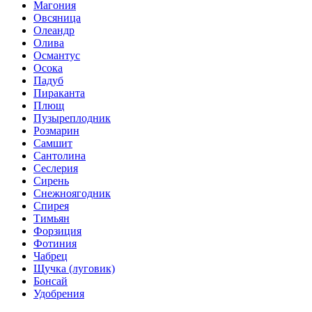
Магония
Овсяница
Олеандр
Олива
Османтус
Осока
Падуб
Пираканта
Плющ
Пузыреплодник
Розмарин
Самшит
Сантолина
Сеслерия
Сирень
Снежноягодник
Спирея
Тимьян
Форзиция
Фотиния
Чабрец
Щучка (луговик)
Бонсай
Удобрения