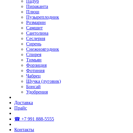
Падуб
Пираканта
Плющ
Пузыреплодник
Розмарин
Самшит
Сантолина
Сеслерия
Сирень
Снежноягодник
Спирея
Тимьян
Форзиция
Фотиния
Чабрец
Щучка (луговик)
Бонсай
Удобрения
Доставка
Прайс
☎ +7 991 888-5555
Контакты