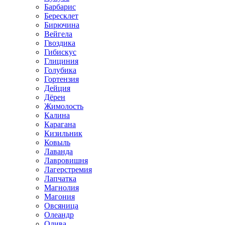
Барбарис
Бересклет
Бирючина
Вейгела
Гвоздика
Гибискус
Глициния
Голубика
Гортензия
Дейция
Дёрен
Жимолость
Калина
Карагана
Кизильник
Ковыль
Лаванда
Лавровишня
Лагерстремия
Лапчатка
Магнолия
Магония
Овсяница
Олеандр
Олива