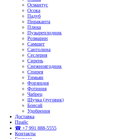
Османтус
Осока
Падуб
Пираканта
Плющ
Пузыреплодник
Розмарин
Самшит
Сантолина
Сеслерия
Сирень
Снежноягодник
Спирея
Тимьян
Форзиция
Фотиния
Чабрец
Щучка (луговик)
Бонсай
Удобрения
Доставка
Прайс
☎ +7 991 888-5555
Контакты