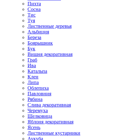
Пихта
Сосна
Тис
Туя
Лиственные деревья
Альбиция
Береза
Боярышник
Бук
Вишня декоративная
Граб
Ива
Катальпа
Клен
Липа
Облепиха
Павловния
Рябина
Слива декоративная
Черемуха
Шелковица
Яблоня декоративная
Ясень
Лиственные кустарники
Аукуба