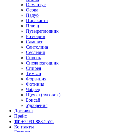
Османтус
Осока
Падуб
Пираканта
Плющ
Пузыреплодник
Розмарин
Самшит
Сантолина
Сеслерия
Сирень
Снежноягодник
Спирея
Тимьян
Форзиция
Фотиния
Чабрец
Щучка (луговик)
Бонсай
Удобрения
Доставка
Прайс
☎ +7 991 888-5555
Контакты