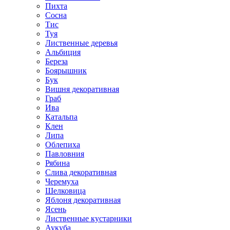
Пихта
Сосна
Тис
Туя
Лиственные деревья
Альбиция
Береза
Боярышник
Бук
Вишня декоративная
Граб
Ива
Катальпа
Клен
Липа
Облепиха
Павловния
Рябина
Слива декоративная
Черемуха
Шелковица
Яблоня декоративная
Ясень
Лиственные кустарники
Аукуба