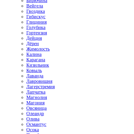
Бирючина
Вейгела
Гвоздика
Гибискус
Глициния
Голубика
Гортензия
Дейция
Дёрен
Жимолость
Калина
Карагана
Кизильник
Ковыль
Лаванда
Лавровишня
Лагерстремия
Лапчатка
Магнолия
Магония
Овсяница
Олеандр
Олива
Османтус
Осока