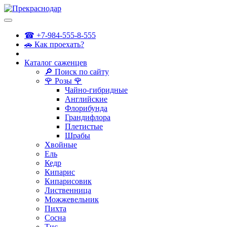
☎ +7-984-555-8-555
🚗 Как проехать?
Каталог саженцев
🔎 Поиск по сайту
🌹 Розы 🌹
Чайно-гибридные
Английские
Флорибунда
Грандифлора
Плетистые
Шрабы
Хвойные
Ель
Кедр
Кипарис
Кипарисовик
Лиственница
Можжевельник
Пихта
Сосна
Тис