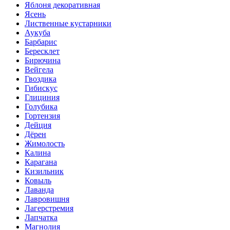
Яблоня декоративная
Ясень
Лиственные кустарники
Аукуба
Барбарис
Бересклет
Бирючина
Вейгела
Гвоздика
Гибискус
Глициния
Голубика
Гортензия
Дейция
Дёрен
Жимолость
Калина
Карагана
Кизильник
Ковыль
Лаванда
Лавровишня
Лагерстремия
Лапчатка
Магнолия