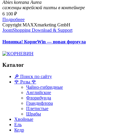
Abies koreana Aurea
саженцы корейской пихты в контейнере
6 100 ₽
Подробнее
Copyright MAXXmarketing GmbH
JoomShopping Download & Support
Новинка! КорнеWin — новая формула
Каталог
🔎 Поиск по сайту
🌹 Розы 🌹
Чайно-гибридные
Английские
Флорибунда
Грандифлора
Плетистые
Шрабы
Хвойные
Ель
Кедр