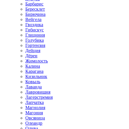
Барбарис
Бересклет
Бирючина
Вейгела
Гвоздика
Гибискус
Глициния
Голубика
Гортензия
Дейция
Дёрен
Жимолость
Калина
Карагана
Кизильник
Ковыль
Лаванда
Лавровишня
Лагерстремия
Лапчатка
Магнолия
Магония
Овсяница
Олеандр
Олива