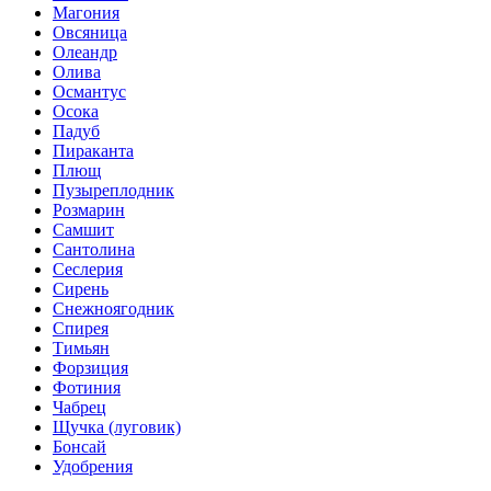
Магония
Овсяница
Олеандр
Олива
Османтус
Осока
Падуб
Пираканта
Плющ
Пузыреплодник
Розмарин
Самшит
Сантолина
Сеслерия
Сирень
Снежноягодник
Спирея
Тимьян
Форзиция
Фотиния
Чабрец
Щучка (луговик)
Бонсай
Удобрения