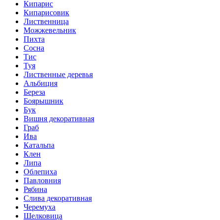
Кипарис
Кипарисовик
Лиственница
Можжевельник
Пихта
Сосна
Тис
Туя
Лиственные деревья
Альбиция
Береза
Боярышник
Бук
Вишня декоративная
Граб
Ива
Катальпа
Клен
Липа
Облепиха
Павловния
Рябина
Слива декоративная
Черемуха
Шелковица