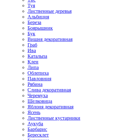
Туя
Лиственные деревья
Альбиция
Береза
Боярышник
Бук
Вишня декоративная
Граб
Ива
Катальпа
Клен
Липа
Облепиха
Павловния
Рябина
Слива декоративная
Черемуха
Шелковица
Яблоня декоративная
Ясень
Лиственные кустарники
Аукуба
Барбарис
Бересклет