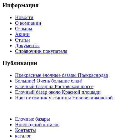
Информация
Новости
О компании
Отзывы
Акции
Статьи
Документы
Справочник покупателя
Публикации
Прекрасные ёлочные базары Прекраснодар
Большие! Очень большие елки!
Елочный базар на Ростовском шоссе
Елочный базар около Красной площади
Наш питомник у станицы Нововеличковской
Елочные базары
Новогодний каталог
Контакты
каталог