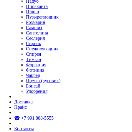
Падуб
Пираканта
Плющ
Пузыреплодник
Розмарин
Самшит
Сантолина
Сеслерия
Сирень
Снежноягодник
Спирея
Тимьян
Форзиция
Фотиния
Чабрец
Щучка (луговик)
Бонсай
Удобрения
Доставка
Прайс
☎ +7 991 888-5555
Контакты