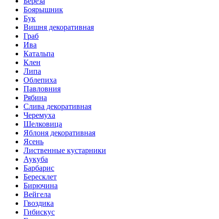
Береза
Боярышник
Бук
Вишня декоративная
Граб
Ива
Катальпа
Клен
Липа
Облепиха
Павловния
Рябина
Слива декоративная
Черемуха
Шелковица
Яблоня декоративная
Ясень
Лиственные кустарники
Аукуба
Барбарис
Бересклет
Бирючина
Вейгела
Гвоздика
Гибискус