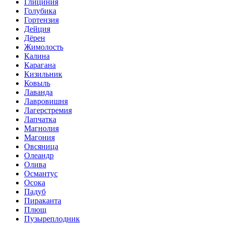
Глициния
Голубика
Гортензия
Дейция
Дёрен
Жимолость
Калина
Карагана
Кизильник
Ковыль
Лаванда
Лавровишня
Лагерстремия
Лапчатка
Магнолия
Магония
Овсяница
Олеандр
Олива
Османтус
Осока
Падуб
Пираканта
Плющ
Пузыреплодник