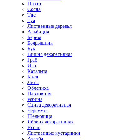
Пихта
Сосна
Тис
Туя
Лиственные деревья
Альбиция
Береза
Боярышник
Бук
Вишня декоративная
Граб
Ива
Катальпа
Клен
Липа
Облепиха
Павловния
Рябина
Слива декоративная
Черемуха
Шелковица
Яблоня декоративная
Ясень
Лиственные кустарники
Аукуба