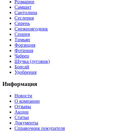
Розмарин
Самшит
Сантолина
Сеслерия
Сирень
Снежноягодник
Спирея
Тимьян
Форзиция
Фотиния
Чабрец
Щучка (луговик)
Бонсай
Удобрения
Информация
Новости
О компании
Отзывы
Акции
Статьи
Документы
Справочник покупателя