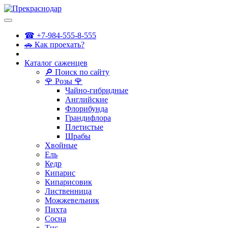
☎ +7-984-555-8-555
🚗 Как проехать?
Каталог саженцев
🔎 Поиск по сайту
🌹 Розы 🌹
Чайно-гибридные
Английские
Флорибунда
Грандифлора
Плетистые
Шрабы
Хвойные
Ель
Кедр
Кипарис
Кипарисовик
Лиственница
Можжевельник
Пихта
Сосна
Тис