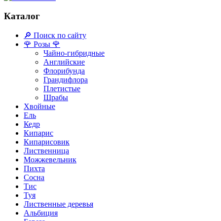
Каталог
🔎 Поиск по сайту
🌹 Розы 🌹
Чайно-гибридные
Английские
Флорибунда
Грандифлора
Плетистые
Шрабы
Хвойные
Ель
Кедр
Кипарис
Кипарисовик
Лиственница
Можжевельник
Пихта
Сосна
Тис
Туя
Лиственные деревья
Альбиция