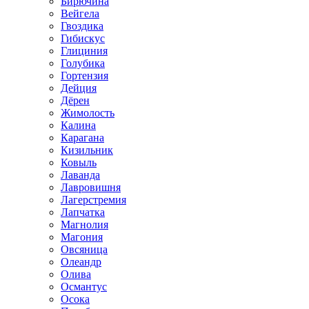
Бирючина
Вейгела
Гвоздика
Гибискус
Глициния
Голубика
Гортензия
Дейция
Дёрен
Жимолость
Калина
Карагана
Кизильник
Ковыль
Лаванда
Лавровишня
Лагерстремия
Лапчатка
Магнолия
Магония
Овсяница
Олеандр
Олива
Османтус
Осока