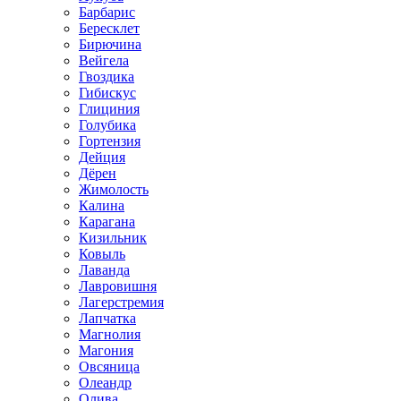
Барбарис
Бересклет
Бирючина
Вейгела
Гвоздика
Гибискус
Глициния
Голубика
Гортензия
Дейция
Дёрен
Жимолость
Калина
Карагана
Кизильник
Ковыль
Лаванда
Лавровишня
Лагерстремия
Лапчатка
Магнолия
Магония
Овсяница
Олеандр
Олива