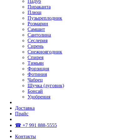
Падуб
Пираканта
Плющ
Пузыреплодник
Розмарин
Самшит
Сантолина
Сеслерия
Сирень
Снежноягодник
Спирея
Тимьян
Форзиция
Фотиния
Чабрец
Щучка (луговик)
Бонсай
Удобрения
Доставка
Прайс
☎ +7 991 888-5555
Контакты