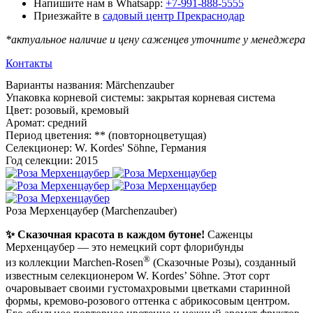
Напишите нам в Whatsapp:
+7-991-888-5555
Приезжайте в
садовый центр Прекраснодар
*актуальное наличие и цену саженцев уточните у менеджера
Контакты
Варианты названия
:
Märchenzauber
Упаковка корневой системы
:
закрытая корневая система
Цвет
:
розовый, кремовый
Аромат
:
средний
Период цветения
:
** (повторноцветущая)
Селекционер
:
W. Kordes' Söhne, Германия
Год селекции
:
2015
Роза Мерхенцаубер (Marchenzauber)
✨ Сказочная красота в каждом бутоне!
Саженцы
Мерхенцаубер — это немецкий сорт флорибунды
®
из коллекции Marchen-Rosen
(Сказочные Розы), созданный
известным селекционером W. Kordes’ Söhne. Этот сорт
очаровывает своими густомахровыми цветками старинной
формы, кремово-розового оттенка с абрикосовым центром.