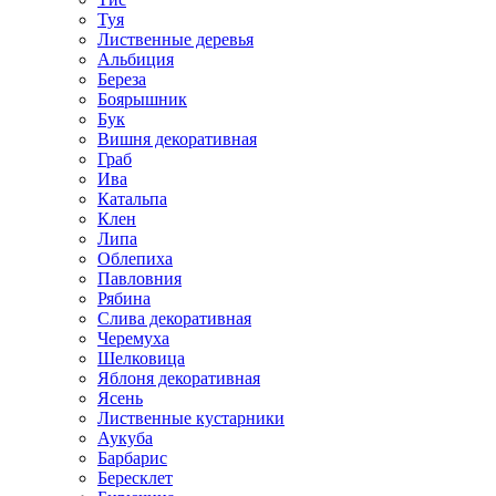
Туя
Лиственные деревья
Альбиция
Береза
Боярышник
Бук
Вишня декоративная
Граб
Ива
Катальпа
Клен
Липа
Облепиха
Павловния
Рябина
Слива декоративная
Черемуха
Шелковица
Яблоня декоративная
Ясень
Лиственные кустарники
Аукуба
Барбарис
Бересклет