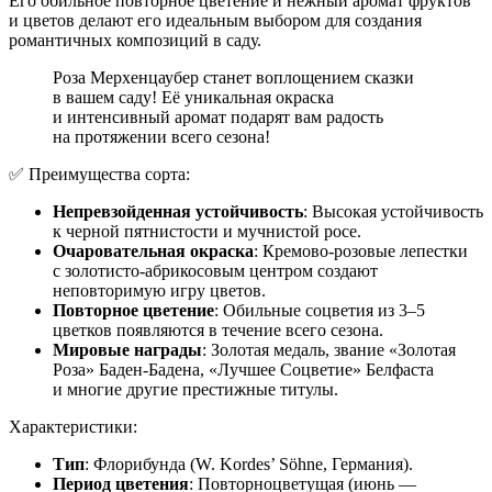
Его обильное повторное цветение и нежный аромат фруктов
и цветов делают его идеальным выбором для создания
романтичных композиций в саду.
Роза Мерхенцаубер станет воплощением сказки
в вашем саду! Её уникальная окраска
и интенсивный аромат подарят вам радость
на протяжении всего сезона!
✅ Преимущества сорта:
Непревзойденная устойчивость
: Высокая устойчивость
к черной пятнистости и мучнистой росе.
Очаровательная окраска
: Кремово-розовые лепестки
с золотисто-абрикосовым центром создают
неповторимую игру цветов.
Повторное цветение
: Обильные соцветия из 3–5
цветков появляются в течение всего сезона.
Мировые награды
: Золотая медаль, звание «Золотая
Роза» Баден-Бадена, «Лучшее Соцветие» Белфаста
и многие другие престижные титулы.
Характеристики:
Тип
: Флорибунда (W. Kordes’ Söhne, Германия).
Период цветения
: Повторноцветущая (июнь —