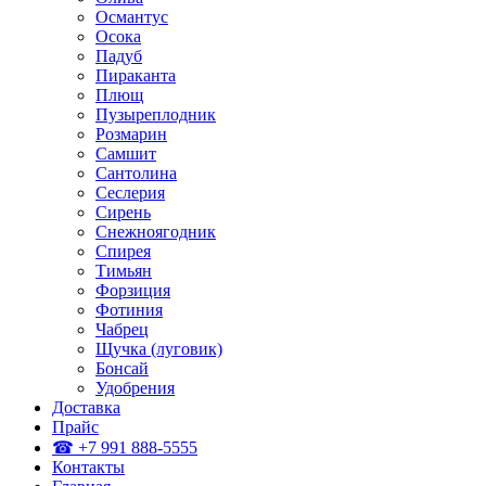
Османтус
Осока
Падуб
Пираканта
Плющ
Пузыреплодник
Розмарин
Самшит
Сантолина
Сеслерия
Сирень
Снежноягодник
Спирея
Тимьян
Форзиция
Фотиния
Чабрец
Щучка (луговик)
Бонсай
Удобрения
Доставка
Прайс
☎ +7 991 888-5555
Контакты