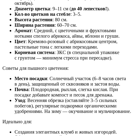
октябрь).
Диаметр цветка
: 9–11 см (
до 40 лепестков!
).
Кол-во цветков на стебле
: 3–5.
Высота растения
: 80 см.
Ширина растения
: 60–70 см.
Аромат
: Средний, с цветочными и фруктовыми
нотками спелого абрикоса, айвы, яблони и груши.
Цвет
: Кремово-розовый с абрикосовым центром,
пастельные тона с легкими переходами.
Корневая система
: ЗКС (в специальной упаковке
с грунтом — минимум стресса при пересадке).
Советы для пышного цветения:
Место посадки
: Солнечный участок (6–8 часов света
в день), защищенный от сквозняков и застоя воды.
Почва
: Плодородная, рыхлая, слегка кислая. При
посадке добавьте компост и песок для дренажа.
Уход
: Весенняя обрезка (оставляйте 3–5 сильных
побегов), регулярные подкормки органическими
удобрениями. На зиму — окучивание и мульчирование.
Идеально для:
Создания элегантных клумб и живых изгородей.