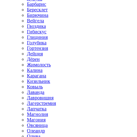
Барбарис
Бересклет
Бирючина
Вейгела
Гвоздика
Гибискус
Глициния
Голубика
Гортензия
Дейция
Дёрен
Жимолость
Калина
Карагана
Кизильник
Ковыль
Лаванда
Лавровишня
Лагерстремия
Лапчатка
Магнолия
Магония
Овсяница
Олеандр
Олива