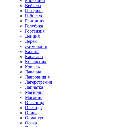
Бирючина
Вейгела
Гвоздика
Гибискус
Глициния
Голубика
Гортензия
Дейция
Дёрен
Жимолость
Калина
Карагана
Кизильник
Ковыль
Лаванда
Лавровишня
Лагерстремия
Лапчатка
Магнолия
Магония
Овсяница
Олеандр
Олива
Османтус
Осока