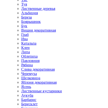
Туя
Лиственные деревья
Альбиция
Береза
Боярышник
Бук
Вишня декоративная
Граб
Ива
Катальпа
Клен
Липа
Облепиха
Павловния
Рябина
Слива декоративная
Черемуха
Шелковица
Яблоня декоративная
Ясень
Лиственные кустарники
Аукуба
Барбарис
Бересклет