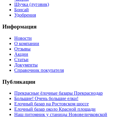
Щучка (луговик)
Бонсай
Удобрения
Информация
Новости
О компании
Отзывы
Акции
Статьи
Документы
Справочник покупателя
Публикации
Прекрасные ёлочные базары Прекраснодар
Большие! Очень большие елки!
Елочный базар на Ростовском шоссе
Елочный базар около Красной площади
Наш питомник у станицы Нововеличковской