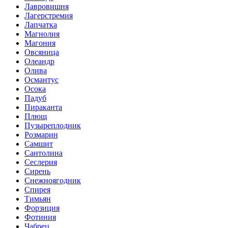
Лавровишня
Лагерстремия
Лапчатка
Магнолия
Магония
Овсяница
Олеандр
Олива
Османтус
Осока
Падуб
Пираканта
Плющ
Пузыреплодник
Розмарин
Самшит
Сантолина
Сеслерия
Сирень
Снежноягодник
Спирея
Тимьян
Форзиция
Фотиния
Чабрец