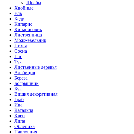
Шрабы
Хвойные
Ель
Кедр
Кипарис
Кипарисовик
Лиственница
Можжевельник
Пихта
Сосна
Тис
Туя
Лиственные деревья
Альбиция
Береза
Боярышник
Бук
Вишня декоративная
Граб
Ива
Катальпа
Клен
Липа
Облепиха
Павловния