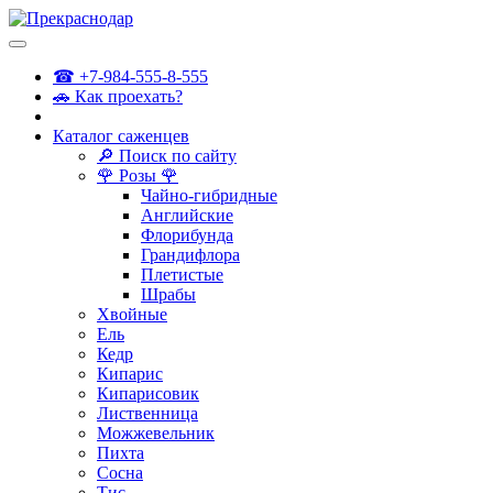
☎ +7-984-555-8-555
🚗 Как проехать?
Каталог саженцев
🔎 Поиск по сайту
🌹 Розы 🌹
Чайно-гибридные
Английские
Флорибунда
Грандифлора
Плетистые
Шрабы
Хвойные
Ель
Кедр
Кипарис
Кипарисовик
Лиственница
Можжевельник
Пихта
Сосна
Тис