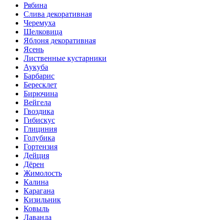
Рябина
Слива декоративная
Черемуха
Шелковица
Яблоня декоративная
Ясень
Лиственные кустарники
Аукуба
Барбарис
Бересклет
Бирючина
Вейгела
Гвоздика
Гибискус
Глициния
Голубика
Гортензия
Дейция
Дёрен
Жимолость
Калина
Карагана
Кизильник
Ковыль
Лаванда