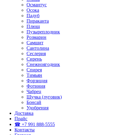
Османтус
Осока
Падуб
Пираканта
Плющ
Пузыреплодник
Розмарин
Самшит
Сантолина
Сеслерия
Сирень
Снежноягодник
Спирея
Тимьян
Форзиция
Фотиния
Чабрец
Щучка (луговик)
Бонсай
Удобрения
Доставка
Прайс
☎ +7 991 888-5555
Контакты