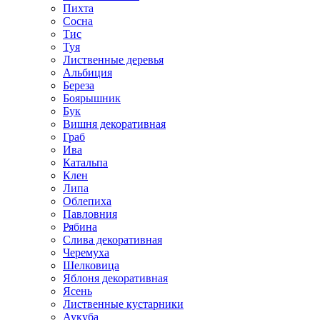
Пихта
Сосна
Тис
Туя
Лиственные деревья
Альбиция
Береза
Боярышник
Бук
Вишня декоративная
Граб
Ива
Катальпа
Клен
Липа
Облепиха
Павловния
Рябина
Слива декоративная
Черемуха
Шелковица
Яблоня декоративная
Ясень
Лиственные кустарники
Аукуба