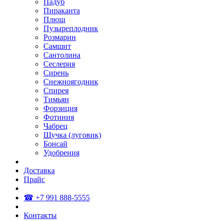
Падуб
Пираканта
Плющ
Пузыреплодник
Розмарин
Самшит
Сантолина
Сеслерия
Сирень
Снежноягодник
Спирея
Тимьян
Форзиция
Фотиния
Чабрец
Щучка (луговик)
Бонсай
Удобрения
Доставка
Прайс
☎ +7 991 888-5555
Контакты