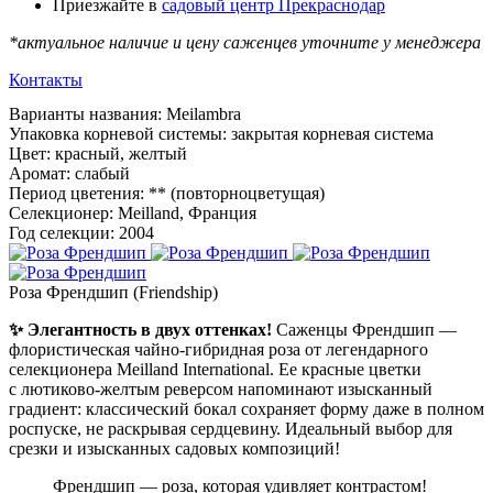
Приезжайте в
садовый центр Прекраснодар
*актуальное наличие и цену саженцев уточните у менеджера
Контакты
Варианты названия
:
Meilambra
Упаковка корневой системы
:
закрытая корневая система
Цвет
:
красный, желтый
Аромат
:
слабый
Период цветения
:
** (повторноцветущая)
Селекционер
:
Meilland, Франция
Год селекции
:
2004
Роза Френдшип (Friendship)
✨ Элегантность в двух оттенках!
Саженцы Френдшип —
флористическая чайно-гибридная роза от легендарного
селекционера Meilland International. Ее красные цветки
с лютиково-желтым реверсом напоминают изысканный
градиент: классический бокал сохраняет форму даже в полном
роспуске, не раскрывая сердцевину. Идеальный выбор для
срезки и изысканных садовых композиций!
Френдшип — роза, которая удивляет контрастом!