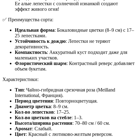
Ее алые лепестки с солнечной изнанкой создают
эффект живого огня!
✅ Преимущества сорта:
Идеальная форма
: Бокаловидные цветки (8–9 см) с 17–
25 лепестками.
Устойчивость к дождю
: Лепестки не теряют
декоративность.
Компактность
: Аккуратный куст подходит даже для
маленьких участков.
Флористический шарм
: Контрастный реверс добавляет
объем букетам.
Характеристики:
Тип
: Чайно-гибридная срезочная роза (Meilland
International, Франция).
Период цветения
: Повторноцветущая.
Диаметр цветка
: 8–9 см.
Кол-во лепестков
: 17–25.
Кол-во цветков на стебле
: 1–3.
Высота/ширина растения
: 70–80 см / 60 см.
Аромат
: Слабый.
Цвет
: Красный с лютиково-желтым реверсом.