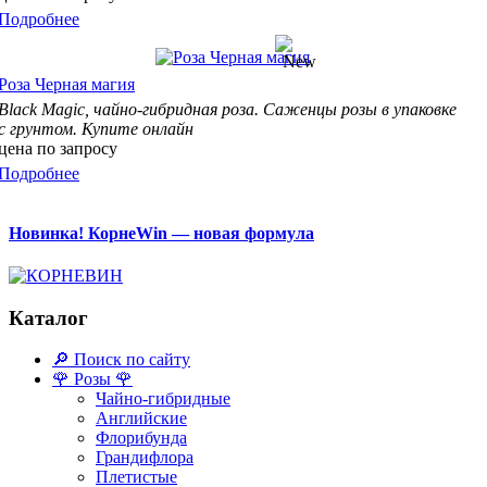
Подробнее
Роза Черная магия
Black Magic, чайно-гибридная
роза. Саженцы розы в упаковке
с грунтом. Купите онлайн
цена по запросу
Подробнее
Новинка! КорнеWin — новая формула
Каталог
🔎 Поиск по сайту
🌹 Розы 🌹
Чайно-гибридные
Английские
Флорибунда
Грандифлора
Плетистые