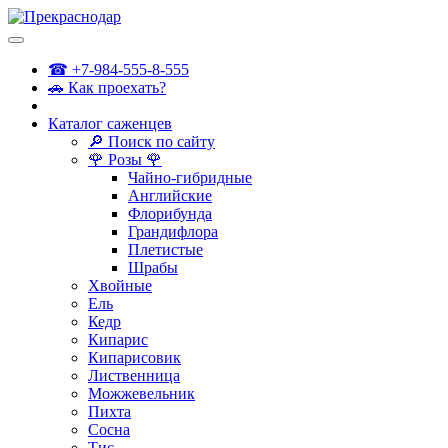
☎ +7-984-555-8-555
🚗 Как проехать?
Каталог саженцев
🔎 Поиск по сайту
🌹 Розы 🌹
Чайно-гибридные
Английские
Флорибунда
Грандифлора
Плетистые
Шрабы
Хвойные
Ель
Кедр
Кипарис
Кипарисовик
Лиственница
Можжевельник
Пихта
Сосна
Тис