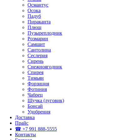
Османтус
Осока
Падуб
Пираканта
Плющ
Пузыреплодник
Розмарин
Самшит
Сантолина
Сеслерия
Сирень
Снежноягодник
Спирея
Тимьян
Форзиция
Фотиния
Чабрец
Щучка (луговик)
Бонсай
Удобрения
Доставка
Прайс
☎ +7 991 888-5555
Контакты