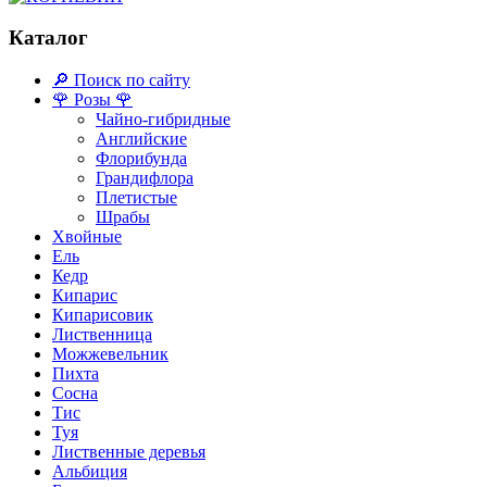
Каталог
🔎 Поиск по сайту
🌹 Розы 🌹
Чайно-гибридные
Английские
Флорибунда
Грандифлора
Плетистые
Шрабы
Хвойные
Ель
Кедр
Кипарис
Кипарисовик
Лиственница
Можжевельник
Пихта
Сосна
Тис
Туя
Лиственные деревья
Альбиция