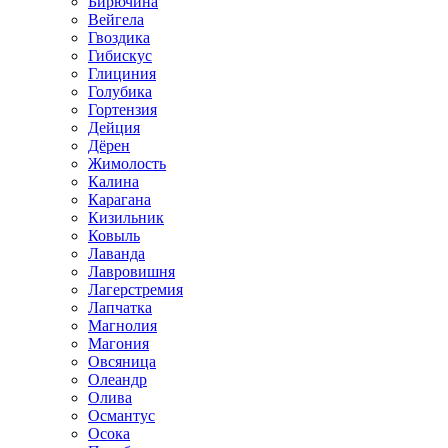
Бирючина
Вейгела
Гвоздика
Гибискус
Глициния
Голубика
Гортензия
Дейция
Дёрен
Жимолость
Калина
Карагана
Кизильник
Ковыль
Лаванда
Лавровишня
Лагерстремия
Лапчатка
Магнолия
Магония
Овсяница
Олеандр
Олива
Османтус
Осока