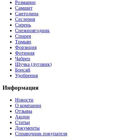
Розмарин
Самшит
Сантолина
Сеслерия
Сирень
Снежноягодник
Спирея
Тимьян
Форзиция
Фотиния
Чабрец
Щучка (луговик)
Бонсай
Удобрения
Информация
Новости
О компании
Отзывы
Акции
Статьи
Документы
Справочник покупателя