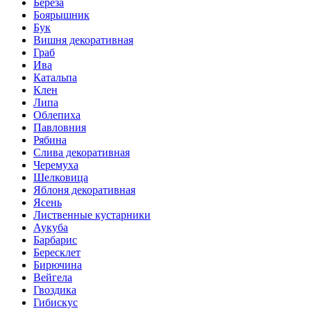
Береза
Боярышник
Бук
Вишня декоративная
Граб
Ива
Катальпа
Клен
Липа
Облепиха
Павловния
Рябина
Слива декоративная
Черемуха
Шелковица
Яблоня декоративная
Ясень
Лиственные кустарники
Аукуба
Барбарис
Бересклет
Бирючина
Вейгела
Гвоздика
Гибискус