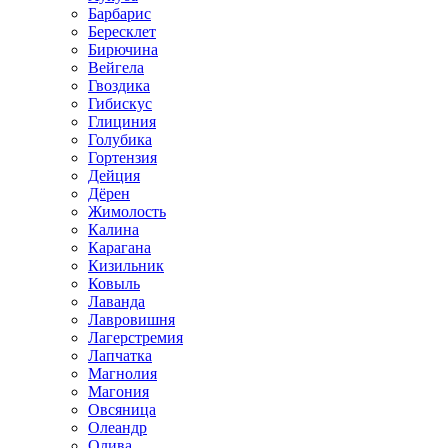
Барбарис
Бересклет
Бирючина
Вейгела
Гвоздика
Гибискус
Глициния
Голубика
Гортензия
Дейция
Дёрен
Жимолость
Калина
Карагана
Кизильник
Ковыль
Лаванда
Лавровишня
Лагерстремия
Лапчатка
Магнолия
Магония
Овсяница
Олеандр
Олива