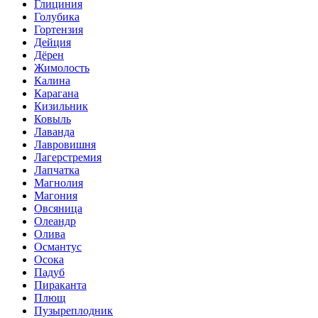
Глициния
Голубика
Гортензия
Дейция
Дёрен
Жимолость
Калина
Карагана
Кизильник
Ковыль
Лаванда
Лавровишня
Лагерстремия
Лапчатка
Магнолия
Магония
Овсяница
Олеандр
Олива
Османтус
Осока
Падуб
Пираканта
Плющ
Пузыреплодник