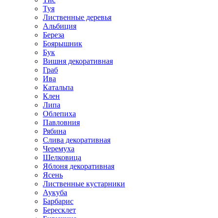
Туя
Лиственные деревья
Альбиция
Береза
Боярышник
Бук
Вишня декоративная
Граб
Ива
Катальпа
Клен
Липа
Облепиха
Павловния
Рябина
Слива декоративная
Черемуха
Шелковица
Яблоня декоративная
Ясень
Лиственные кустарники
Аукуба
Барбарис
Бересклет