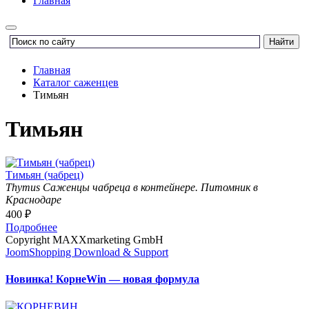
Главная
Главная
Каталог саженцев
Тимьян
Тимьян
Тимьян (чабрец)
Thymus
Саженцы чабреца в контейнере. Питомник в
Краснодаре
400 ₽
Подробнее
Copyright MAXXmarketing GmbH
JoomShopping Download & Support
Новинка! КорнеWin — новая формула