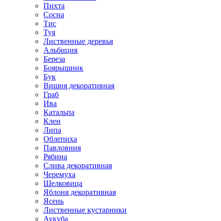
Пихта
Сосна
Тис
Туя
Лиственные деревья
Альбиция
Береза
Боярышник
Бук
Вишня декоративная
Граб
Ива
Катальпа
Клен
Липа
Облепиха
Павловния
Рябина
Слива декоративная
Черемуха
Шелковица
Яблоня декоративная
Ясень
Лиственные кустарники
Аукуба