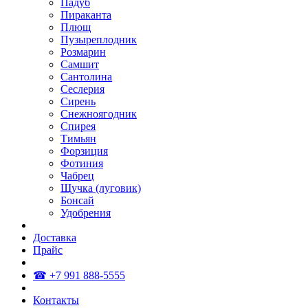
Падуб
Пираканта
Плющ
Пузыреплодник
Розмарин
Самшит
Сантолина
Сеслерия
Сирень
Снежноягодник
Спирея
Тимьян
Форзиция
Фотиния
Чабрец
Щучка (луговик)
Бонсай
Удобрения
Доставка
Прайс
☎ +7 991 888-5555
Контакты