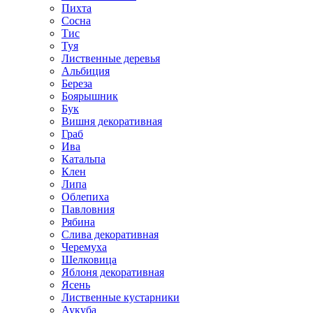
Пихта
Сосна
Тис
Туя
Лиственные деревья
Альбиция
Береза
Боярышник
Бук
Вишня декоративная
Граб
Ива
Катальпа
Клен
Липа
Облепиха
Павловния
Рябина
Слива декоративная
Черемуха
Шелковица
Яблоня декоративная
Ясень
Лиственные кустарники
Аукуба