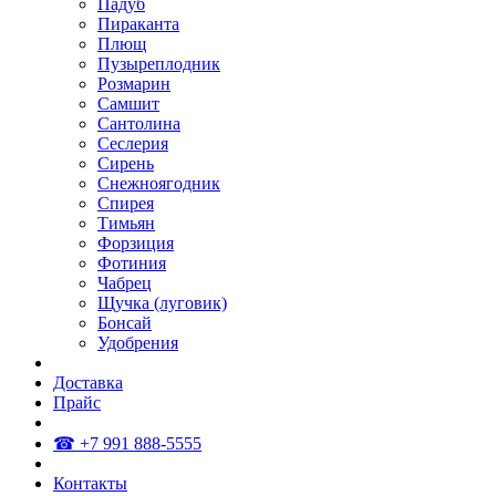
Падуб
Пираканта
Плющ
Пузыреплодник
Розмарин
Самшит
Сантолина
Сеслерия
Сирень
Снежноягодник
Спирея
Тимьян
Форзиция
Фотиния
Чабрец
Щучка (луговик)
Бонсай
Удобрения
Доставка
Прайс
☎ +7 991 888-5555
Контакты