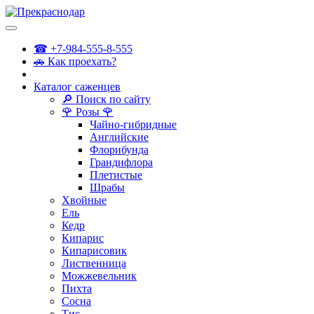
☎ +7-984-555-8-555
🚗 Как проехать?
Каталог саженцев
🔎 Поиск по сайту
🌹 Розы 🌹
Чайно-гибридные
Английские
Флорибунда
Грандифлора
Плетистые
Шрабы
Хвойные
Ель
Кедр
Кипарис
Кипарисовик
Лиственница
Можжевельник
Пихта
Сосна
Тис