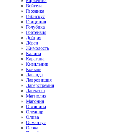
Бирючина
Вейгела
Гвоздика
Гибискус
Глициния
Голубика
Гортензия
Дейция
Дёрен
Жимолость
Калина
Карагана
Кизильник
Ковыль
Лаванда
Лавровишня
Лагерстремия
Лапчатка
Магнолия
Магония
Овсяница
Олеандр
Олива
Османтус
Осока