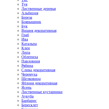
Туя
Лиственные деревья
Альбиция
Береза
Боярышник
Бук
Вишня декоративная
Граб
Ива
Катальпа
Клен
Липа
Облепиха
Павловния
Рябина
Слива декоративная
Черемуха
Шелковица
Яблоня декоративная
Ясень
Лиственные кустарники
Аукуба
Барбарис
Бересклет