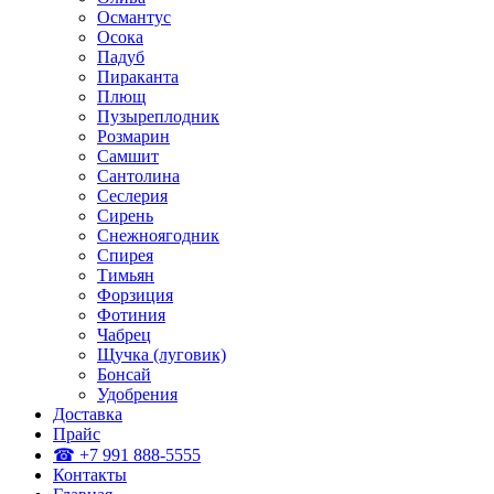
Османтус
Осока
Падуб
Пираканта
Плющ
Пузыреплодник
Розмарин
Самшит
Сантолина
Сеслерия
Сирень
Снежноягодник
Спирея
Тимьян
Форзиция
Фотиния
Чабрец
Щучка (луговик)
Бонсай
Удобрения
Доставка
Прайс
☎ +7 991 888-5555
Контакты