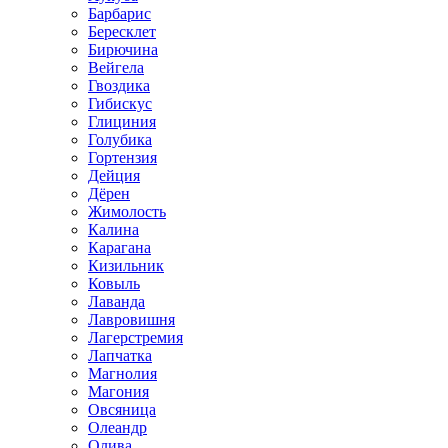
Барбарис
Бересклет
Бирючина
Вейгела
Гвоздика
Гибискус
Глициния
Голубика
Гортензия
Дейция
Дёрен
Жимолость
Калина
Карагана
Кизильник
Ковыль
Лаванда
Лавровишня
Лагерстремия
Лапчатка
Магнолия
Магония
Овсяница
Олеандр
Олива